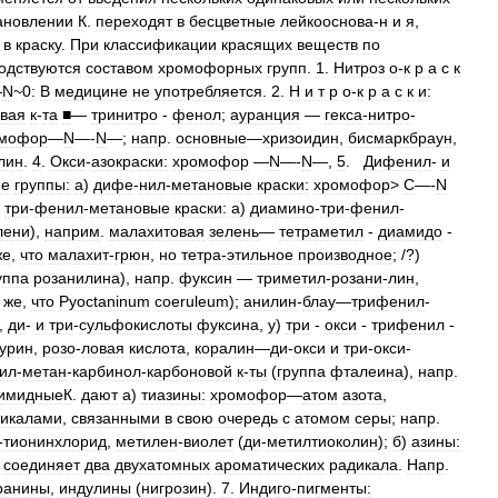
ановлении
К
.
переходят
в
бесцветные
лейкооснова
-
н
и
я
,
в
краску
.
При
классификации
красящих
веществ
по
одствуются
составом
хромофорных
групп
.
1
.
Нитроз
о
-
к
р
а
с
к
—
N
~
0:
В
медицине
не
употребляется
.
2
.
Н
и
т
р
о
-
к
р
а
с
к
и:
вая
к
-
та
■
—
тринитро
-
фенол
;
ауранция
—
гекса
-
нитро
-
мофор
—
N
—-
N
—;
напр
.
основные
—
хризоидин
,
бисмаркбраун
,
лин
.
4
.
Окси
-
азокраски:
хромофор
—
N
—-
N
—,
5
.
Дифенил
-
и
ие
группы:
а
)
дифе
-
нил
-
метановые
краски:
хромофор
>
С
—-
N
)
три
-
фенил
-
метановые
краски:
а
)
диамино
-
три
-
фенил
-
лени
),
наприм
.
малахитовая
зелень
—
тетраметил
-
диамидо
-
же
,
что
малахит
-
грюн
,
но
тетра
-
этильное
производное
; /?)
уппа
розанилина
),
напр
.
фуксин
—
триметил
-
розани
-
лин
,
же
,
что
Pyoctaninum
coeruleum
);
анилин
-
блау
—
трифенил
-
,
ди
-
и
три
-
сульфокислоты
фуксина
,
у
)
три
-
окси
-
трифенил
-
урин
,
розо
-
ловая
кислота
,
коралин
—
ди
-
окси
и
три
-
окси
-
ил
-
метан
-
карбинол
-
карбоновой
к
-
ты
(
группа
фталеина
),
напр
.
имидныеК
.
дают
а
)
тиазины:
хромофор
—
атом
азота
,
икалами
,
связанными
в
свою
очередь
с
атомом
серы
;
напр
.
-
тионинхлорид
,
метилен
-
виолет
(
ди
-
метилтиоколин
);
б
)
азины:
<
соединяет
два
двухатомных
ароматических
радикала
.
Напр
.
ранины
,
индулины
(
нигрозин
).
7
.
Индиго
-
пигменты: