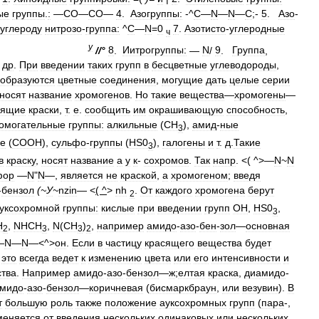
ые
группы
.
:
—
СО
—
СО
—
4
.
Азогруппы:
-^
С
—
N
—
N
—
С
;-
5
.
Азо
-
углероду
нитрозо
-
группа:
^
С
—
N
=
0
7
.
Азотисто
-
углеродные
ч
y
//°
8
.
Иитрогруппы:
—
N
/
9
.
Группа
,
др
.
При
введении
таких
групп
в
бесцветные
углеводороды
,
образуются
цветные
соединения
,
могущие
дать
целые
серии
носят
название
хромогенов
.
Но
такие
вещества
—
хромогены
—
оящие
краски
,
т
.
е
.
сообщить
им
окрашивающую
способность
,
омогательные
группы:
алкильные
(
СН
),
амид
-
ные
3
ые
(
СООН
),
сульфо
-
группы
(
HS0
),
галогены
и
т
.
д
.
Такие
3
в
краску
,
носят
название
а
у
к
-
сохромов
.
Так
напр
. <( ^>—
N
~
N
фор
—
N
"
N
—,
является
не
краской
,
а
хромогеном
;
введя
-
бензол
(~
У
~
nzin
— <
( ^
>
nh
.
От
каждого
хромогена
берут
2
уксохромной
группы:
кислые
при
введении
групп
ОН
,
HS0
,
3
H
,
NHCH
,
N
(
CH
)
,
например
амидо
-
азо
-
бен
-
зол
—
основная
2
3
3
2
—
N
—
N
—<^>
он
.
Если
в
частицу
красящего
вещества
будет
это
всегда
ведет
к
изменению
цвета
или
его
интенсивности
и
тва
.
Например
амидо
-
азо
-
бензол
—
ж
;
елтая
краска
,
диамидо
-
амидо
-
азо
-
бензол
—
коричневая
(
бисмаркбраун
,
или
везувин
).
В
т
большую
роль
также
положение
ауксохромных
групп
(
пара
-,
меняется
от
введения
нескольких
одинаковых
или
нескольких