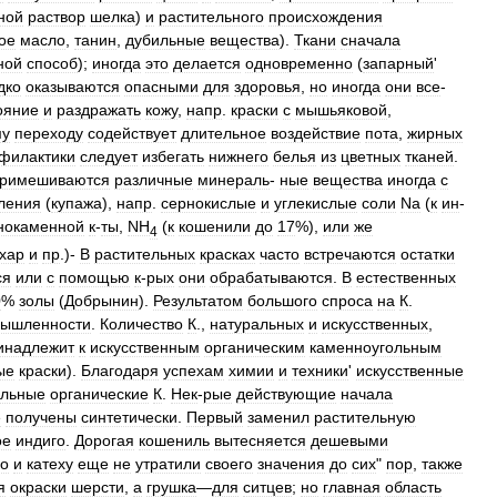
ной
раствор
шелка
)
и
растительного
происхождения
ое
масло
,
танин
,
дубильные
вещества
).
Ткани
сначала
ной
способ
);
иногда
это
делается
одновременно
(
запарный
'
дко
оказываются
опасными
для
здоровья
,
но
иногда
они
все
-
ояние
и
раздражать
кожу
,
напр
.
краски
с
мышьяковой
,
му
переходу
содействует
длительное
воздействие
пота
,
жирных
филактики
следует
избегать
нижнего
белья
из
цветных
тканей
.
римешиваются
различные
минераль
-
ные
вещества
иногда
с
ления
(
купажа
),
напр
.
сернокислые
и
углекислые
соли
Na
(
к
ин
-
нокаменной
к
-
ты
,
NH
(
к
кошенили
до
17
%),
или
же
4
хар
и
пр
.)-
В
растительных
красках
часто
встречаются
остатки
ся
или
с
помощью
к
-
рых
они
обрабатываются
.
В
естественных
0
%
золы
(
Добрынин
).
Результатом
большого
спроса
на
К
.
ышленности
.
Количество
К
.,
натуральных
и
искусственных
,
инадлежит
к
искусственным
органическим
каменноугольным
ые
краски
).
Благодаря
успехам
химии
и
техники
'
искусственные
альные
органические
К
.
Нек
-
рые
действующие
начала
е
получены
синтетически
.
Первый
заменил
растительную
ое
индиго
.
Дорогая
кошениль
вытесняется
дешевыми
во
и
катеху
еще
не
утратили
своего
значения
до
сих
"
пор
,
также
я
окраски
шерсти
,
а
грушка
—
для
ситцев
;
но
главная
область