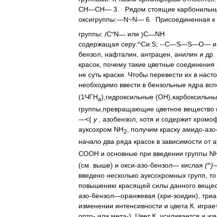
СН
—
СН
—
3
.
Рядом
стоящие
карбонильн
оксигруппы:
—
N
~
N
—
6
.
Присоединенная
к
группы:
/
C
"
N
—
или
)
С
—
NH
содержащая
серу:
^
Си:S
; --
С
—
S
—
S
—
О
—
и
бензол
,
нафталин
,
антрацен
,
анилин
и
др
.
красок
,
почему
такие
цветные
соединения
не
суть
краски
.
Чтобы
перевести
их
в
наст
необходимо
ввести
в
бензольные
ядра
всп
(
1ЧГН
),
гидроксильные
(
ОН
),
карбоксильн
а
группы
,
превращающие
цветное
вещество
—<(
у
,
азобензол
,
хотя
и
содержит
хромо
ауксохром
NH
,
получим
краску
амидо
-
азо
2
начало
два
ряда
красок
в
зависимости
от
а
СООН
и
основные
при
введении
группы
N
(
см
.
выше
)
и
окси
-
азо
-
бензол
—
кислая
(^}
введено
несколько
ауксохромных
групп
,
то
повышению
красящей
силы
данного
вещес
азо
-
бензол
—
оранжевая
(
хри
-
зоидин
),
три
изменении
интенсивности
и
цвета
К
.
играе
орто
-
или
мета
-).
Цвет
К
.
усиливается
и
из