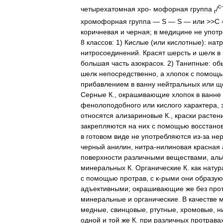
с
четырехатомная
хро
-
мофорная
группа
/
г
хромофорная
группа
—
S
—
S
—
или
>>
C
коричневая
и
черная
;
в
медицине
не
упот
8
классов:
1
)
Кислые
(
или
кислотные
)
:
нат
нитросоединений
.
Красят
шерсть
и
шелк
в
большая
часть
азокрасок
.
2
)
Танипные:
об
шелк
непосредственно
,
а
хлопок
с
помощ
прибавлением
в
ванну
нейтральных
или
щ
Серные
К
.,
окрашивающие
хлопок
в
ванне
фенолоподобного
или
кислого
характера
,
относятся
ализариновые
К
.,
краски
растен
закрепляются
на
них
с
помощью
восстано
в
готовом
виде
не
употребляются
из
-
за
нер
черный
анилин
,
нитра
-
нилиновая
красная
поверхности
различными
веществами
,
аль
минеральных
К
.
Органические
К
.
как
натур
с
помощью
протрав
,
с
к
-
рыми
они
образую
адъективными
;
окрашивающие
же
без
про
минеральные
и
органические
.
В
качестве
медные
,
свинцовые
,
ртутные
,
хромовые
,
н
одной
и
той
же
К
.
при
различных
протрава