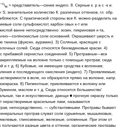
—
с
\
>
представитель
—
синее
индиго
.
8
.
Серные
к
.
р
а
с
-
к
и:
м
=
S
;
значительное
количество
К
.
различных
оттенков
,
гл
.
обр
.
ребляются
.
С
практической
стороны
все
К
.
можно
-
разделить
на
риевые
соли
сульфокислот
,
карбон
овых
к
-
т
или
кислой
ванне
непосредственно:
эозин
,
пикриновая
к
-
та
,
ычно
—
солянокислые
соли
оснований
.
Окрашивают
шерсть
и
ью
танина
(
фуксин
,
аурамин
).
3
)
Соляные
,
красящие
с
елочных
солей
.
Сюда
относятся
бензидиновые
краски
.
4
)
с
прибавкой
сернистых
соединений
.
5
)
Протравные
—
все
закрепляемые
на
волокне
только
с
помощью
протрав
;
сюда
ий
и
т
.
д
.
6
)
Кубовые
,
не
имеющие
сродства
к
волокнам
;
вления
и
последующего
окисления
(
индиго
).
7
)
Проявляемые
;
астворимости
в
воле
,
но
образуются
прямо
на
волокне
,
напр
.
азокраска
.
8
)
Пигментные
;
приклеиваются
к
волокну
или
бумином
,
маслом
и
т
.
д
.
Сюда
относится
большинство
'
альные
,
так
и
искусственные
,
дающи
■
прочную
окраску
только
т
нерастворимые
красильные
лаки
,
называются
трав
,
непосредственно
, —
субстантивными
.
Протравы
бывают
минеральных
протрав
служат
соли
сурьмяные
,
мышьяковые
,
икелевые
,
глиноземные
,
железные
,
оловянные
.
При
этом
от
х
получаются
разные
цвета
и
оттенки
;
органические
протравы