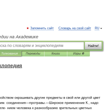
Запомнить сайт
Словарь на свой сайт
RU
едии на Академике
Найти!
Толкования
Переводы
Книги
Игры ⚽
клопедия
войством
окрашивать
другие
предметы
в
свой
или
другой
цвет
хим
.
соединения
—
протравы
.—
Широкое
применение
К
.,
надо
мле
-
нием
человека
к
разнообразию
зрительных
цветных