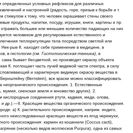
и
определенных
условных
рефлексов
для
различных
азвлечений
и
настроений
(
радость
,
горе
,
призыв
к
борьбе
и
т
.
им
стимулом
к
тому
,
что
человек
окрашивает
стены
своего
евые
продукты
,
напитки
,
посуду
,
игрушки
,
книги
,
картины
и
пр
.
отражать
большее
или
меньшее
количество
падающих
на
них
зуется
человеком
для
регулирования
естественного
и
легчения
теплорегуляции
тела
посредством
светлой
или
.
Нек
-
рые
К
.
находят
себе
применение
в
медицине
,
в
ров
,
в
гистологии
(
см
.
Гистологическая
техника
),
в
.
сама
бывает
бесцветной
,
но
производит
окраску
объекта
якая
К
.
поглощает
часть
лучей
видимой
части
спектра
,
в
силу
условливающий
и
характерную
видимую
окраску
вещества
в
Бернштейну
(
Bernstein
),
все
краски
можно
классифицировать
а
неорганического
происхождения
.
1
.
Естественные
а
,
мумия
,
сиенская
земля
и
множество
других
).
2
.
и
кислородные
соединения
ртути
,
кадмия
,
меди
,
олова
,
а
и
др
.).—
II
.
Красящие
вещества
органического
происхождения
.
ироде:
а
)
К
.
растительного
происхождения
,
наприм
.
индиго
,
ного
неисследованных
красящих
веществ
из
ягод
черемухи
,
тного
происхождения:
кармин
из
кошенили
(
Coccus
cacti
),
багрянки
(
несколько
видов
моллюсков
Purpura
),
одна
из
самых