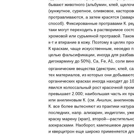
бывают
животного
(
альбумин
,
клей
,
щелоч
(
кунжутное
,
сурепное
,
оливковое
,
касторов
протравливаются
,
а
затем
красятся
(
завар
способ
).
Фиксированные
протравами
К
.
ре
таки
могут
переходить
в
растворимое
сост
хромовой
или
сурьмяной
протравой
.
Тако
к
-
т
и
втирание
в
кожу
.
Поэтому
в
целях
про
К
краскам
,
чаще
искусственным
,
неоедко
п
целью
фальсификации
,
иногда
для
разбав
дигокармину
до
50
%),
Са
,
Fe
,
A1
,
соли
вин
органические
вещества
(
декстрин
,
клей
,
са
тех
материалов
,
из
которых
они
добывают
органических
красках
иногда
находят
до
1
явился
колоссальный
рост
красочной
пром
превышает
2
.
000
;
наибольшая
часть
их
пр
или
анилиновым
К
. (
см
.
Анилин
,
анилинов
К
.
все
более
вытесняют
из
практики
натур
последних
,
напр
.
ализарин
,
индиготин
,
уж
краску
марену
(
крап
),
второй
—
растительн
азокрасками
.
Наоборот
,
кампешевое
дере
и
кверцитрон
еще
широко
применяется
дл