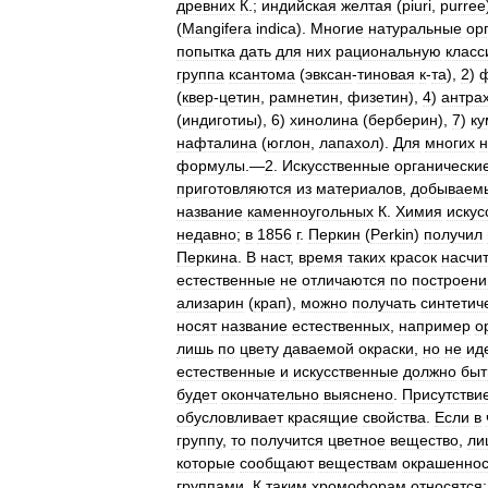
древних
К
.;
индийская
желтая
(
piuri
,
purree
(
Mangifera
indica
).
Многие
натуральные
ор
попытка
дать
для
них
рациональную
клас
группа
ксантома
(
эвксан
-
тиновая
к
-
та
),
2
)
(
квер
-
цетин
,
рамнетин
,
физетин
),
4
)
антра
(
индиготиы
),
6
)
хинолина
(
берберин
),
7
)
ку
нафталина
(
юглон
,
лапахол
).
Для
многих
н
формулы
.—
2
.
Искусственные
органически
приготовляются
из
материалов
,
добываем
название
каменноугольных
К
.
Химия
искус
недавно
;
в
1856
г
.
Перкин
(
Perkin
)
получил
Перкина
.
В
наст
,
время
таких
красок
насчи
естественные
не
отличаются
по
построен
ализарин
(
крап
),
можно
получать
синтетич
носят
название
естественных
,
например
о
лишь
по
цвету
даваемой
окраски
,
но
не
ид
естественные
и
искусственные
должно
быт
будет
окончательно
выяснено
.
Присутстви
обусловливает
красящие
свойства
.
Если
в
группу
,
то
получится
цветное
вещество
,
ли
которые
сообщают
веществам
окрашеннос
группами
.
К
таким
хромофорам
относятся: