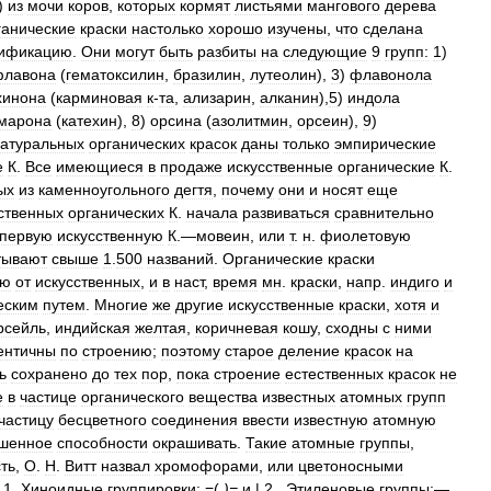
)
из
мочи
коров
,
которых
кормят
листьями
мангового
дерева
ганические
краски
настолько
хорошо
изучены
,
что
сделана
сификацию
.
Они
могут
быть
разбиты
на
следующие
9
групп:
1
)
флавона
(
гематоксилин
,
бразилин
,
лутеолин
),
3
)
флавонола
хинона
(
карминовая
к
-
та
,
ализарин
,
алканин
),
5
)
индола
марона
(
катехин
),
8
)
орсина
(
азолитмин
,
орсеин
),
9
)
атуральных
органических
красок
даны
только
эмпирические
е
К
.
Все
имеющиеся
в
продаже
искусственные
органические
К
.
ых
из
каменноугольного
дегтя
,
почему
они
и
носят
еще
ственных
органических
К
.
начала
развиваться
сравнительно
первую
искусственную
К
.—
мовеин
,
или
т
.
н
.
фиолетовую
тывают
свыше
1
.
500
названий
.
Органические
краски
ию
от
искусственных
,
и
в
наст
,
время
мн
.
краски
,
напр
.
индиго
и
еским
путем
.
Многие
же
другие
искусственные
краски
,
хотя
и
рсейль
,
индийская
желтая
,
коричневая
кошу
,
сходны
с
ними
ентичны
по
строению
;
поэтому
старое
деление
красок
на
ь
сохранено
до
тех
пор
,
пока
строение
естественных
красок
не
е
в
частице
органического
вещества
известных
атомных
групп
частицу
бесцветного
соединения
ввести
известную
атомную
шенное
способности
окрашивать
.
Такие
атомные
группы
,
ть
,
О
.
Н
.
Витт
назвал
хромофорами
,
или
цветоносными
1
.
Хиноидные
группировки:
=(
)=
и
|
2
.
Этиленовые
группы:
—