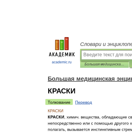
Словари и энциклоп
academic.ru
Большая медицинская энциклопедия
Большая медицинская энци
КРАСКИ
Толкование
Перевод
КРАСКИ
КРАСКИ
,
химич
.
вещества
,
обладающие
с
непосредственно
или
с
помощью
другого
полагать
,
вызывается
инстинктивным
стре