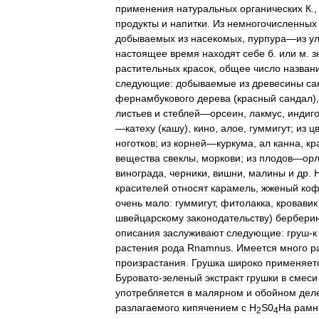
применения
натуральных
органических
К
.
продукты
и
напитки
.
Из
немногочисленных
добываемых
из
насекомых
,
пурпура
—
из
у
настоящее
время
находят
себе
б
.
или
м
.
з
растительных
красок
,
общее
число
назван
следующие:
добываемые
из
древесины
са
фернамбукового
дерева
(
красный
сандал
)
листьев
и
стеблей
—
орсеин
,
лакмус
,
индиг
—
катеху
(
кашу
),
кино
,
алое
,
гуммигут
;
из
ц
ноготков
;
из
корней
—
куркума
,
ал
канна
,
кр
вещества
свеклы
,
моркови
;
из
плодов
—
ор
винограда
,
черники
,
вишни
,
малины
и
др
.
красителей
относят
карамель
,
жженый
ко
очень
мало:
гуммигут
,
фитолакка
,
кровавик
швейцарскому
законодательству
)
бербери
описания
заслуживают
следующие:
груш
-
к
растения
рода
Rnamnus
.
Имеется
много
р
произрастания
.
Грушка
широко
применяет
Буровато
-
зеленый
экстракт
грушки
в
смеси
употребляется
в
малярном
и
обойном
дел
разлагаемого
кипячением
с
H
S0
Ha
рамн
2
4