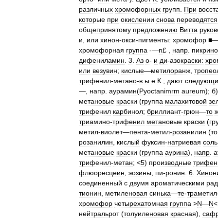
различных
хромофорных
групп
.
При
восст
которые
при
окислении
снова
переводятся
общепринятому
предложению
Витта
руков
и
,
или
хинон
-
окси
-
пигменты:
хромофор
■
хромофорная
группа
-—
n
£ ,
напр
.
пикрино
дифениламин
.
3
.
Аз
о
-
и
ди
-
азокраски:
хро
или
везувин
;
кислые
—
метилоранж
,
тропео
трифенил
-
метано
-
в
ы
е
К
.;
дают
следующ
—,
напр
.
аурамин
(
Pyoctanimrm
aureum
);
б
метановые
краски
(
группа
малахитовой
зе
трифенил
карбинол
;
бриллиант
-
грюн
—
то
триамино
-
трифенил
метановые
краски
(
гр
метил
-
виолет
—
пента
-
метил
-
розанилин
(
то
розанилин
,
кислый
фуксин
-
натриевая
соль
метановые
краски
(
группа
аурина
),
напр
.
а
трифенил
-
метан
; <
5
)
производные
трифен
флюоресцеин
,
эозины
,
пи
-
ронин
.
6
.
Хинон
соединенный
с
двумя
ароматическими
рад
тионин
,
метиленовая
синька
—
те
-
траметил
хромофор
четырехатомная
группа
>
N
—
N
нейтральрот
(
толуиленовая
красная
),
саф