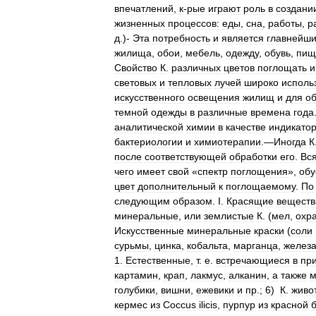
впечатлений
,
к
-
рые
играют
роль
в
создани
жизненных
процессов:
еды
,
сна
,
работы
,
р
д
.)-
Эта
потребность
и
является
главнейш
жилища
,
обои
,
мебель
,
одежду
,
обувь
,
пищ
Свойство
К
.
различных
цветов
поглощать
и
световых
и
тепловых
лучей
широко
исполь
искусственного
освещения
жилищ
и
для
об
темной
одежды
в
различные
времена
года
аналитической
химии
в
качестве
индикато
бактериологии
и
химиотерапии
.—
Иногда
К
после
соответствующей
обработки
его
.
Вс
чего
имеет
свой
«
спектр
поглощения
»,
об
цвет
дополнительный
к
поглощаемому
.
По
следующим
образом
.
I
.
Красящие
веществ
минеральные
,
или
землистые
К
. (
мел
,
охр
Искусственные
минеральные
краски
(
соли
сурьмы
,
цинка
,
кобальта
,
марганца
,
желез
1
.
Естественные
,
т
.
е
.
встречающиеся
в
пр
картамин
,
крап
,
лакмус
,
алканин
,
а
также
м
голубики
,
вишни
,
ежевики
и
пр
.;
6
)
К
.
живо
кермес
из
Coccus
ilicis
,
пурпур
из
красной