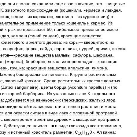
,
где
они
вполне
сохранили
еще
свое
значение
,
это
—
пищевые
К
.
животного
происхождения
(
кошенили
,
кермеса
и
лак
-
дея
,
литок
,
сепии
—
из
каракатиц
,
лютеина
—
из
куриных
яиц
)
в
начительное
применение
только
кошениль
и
кермес
.
Из
ий
к
-
рых
не
превышает
50
,
наибольшее
применение
имеют
ндал
,
кампеш
(
синий
сандал
),
красящие
вещества
,
физетового
и
желтого
дерева
;
из
коры
—
кверцитрон
;
из
о
,
хлорофил
,
церва
,
вайда
,
сорго
,
чика
,
пуррей
,
хризин
;
из
сока
ветов
—
красящие
вещества
мальвы
,
сафлора
,
шафрана
,
ап
(
морена
),
берберин
,
локао
;
из
корнеплодов
—
красящие
леан
,
грушка
;
красящие
вещества
апельсина
,
лимона
,
Наконец
бактериальные
пигменты
.
К
группе
растительных
фе
,
жареный
крахмал
.
Среди
растительных
красок
ядовитых
(
Zatex
sanguinaire
),
цветы
борца
(
Aconitum
napellus
)
и
(
по
н
из
корней
барбариса
.
Из
указанных
выше
К
.
отдельного
а
;
добывается
из
авиньонских
(
персидских
,
желтых
)
ягод
,
азновидностей
в
зависимо
-
сти
от
видов
растения
и
места
ся
для
окраски
ситцев
в
виде
лака
с
оловянной
протравой
.
с
кверцитроном
и
желтым
деревом
с
квасцовой
протравой
е
.
Действующее
начало
—
■
в
виде
гликозида
ксанторамнина
,
озу
и
истинный
краситель
рамнетин:
С
Н
0
.
Ал
канна
;
16
12
7